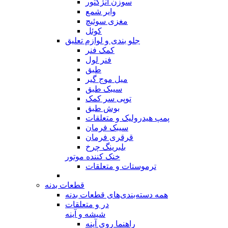
سوزن انژکتور
وایر شمع
مغزی سوئیچ
کوئل
جلو بندی و لوازم تعلیق
کمک فنر
فنر لول
طبق
میل موج گیر
سیبک طبق
توپی سر کمک
بوش طبق
پمپ هیدرولیک و متعلقات
سیبک فرمان
قرقری فرمان
بلبرینگ چرخ
خنک کننده موتور
ترموستات و متعلقات
قطعات بدنه
همه دسته‌بندی‌های قطعات بدنه
در و متعلقات
شیشه و آینه
راهنما روی آینه