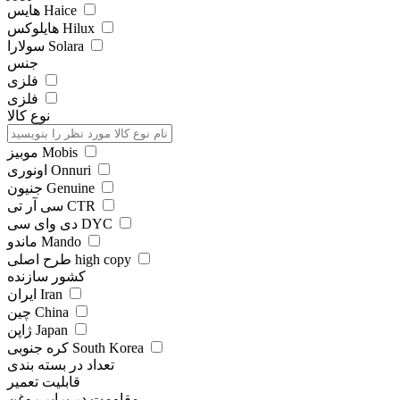
هایس Haice
هایلوکس Hilux
سولارا Solara
جنس
فلزی
فلزی
نوع کالا
موبیز Mobis
اونوری Onnuri
جنیون Genuine
سی آر تی CTR
دی وای سی DYC
ماندو Mando
طرح اصلی high copy
کشور سازنده
ایران Iran
چین China
ژاپن Japan
کره جنوبی South Korea
تعداد در بسته بندی
قابلیت تعمیر
مقاومت در برابر روغن