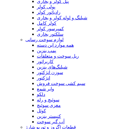
پنل کولر و بخاری
پولی کولر
رادیاتور کولر
شیلنگ‌ و لوله کولر و بخاری
کولر کامل
کمپرسور کولر
سلکتور بخاری
لوازم سوخت رسانی
همه موارد این دسته
پمپ بنزین
ریل سوخت و متعلقات
کاربراتور
شیلنگ‌های بنزین
سوزن انژکتور
انژکتور
سیم کشی سوخت فروش
وایر شمع
دلکو
سوئیچ و رله
مغزی سوئیچ
کوئل
کنیستر بنزین
آب گیر سوخت
قطعات اگزوز و توربو شارژ