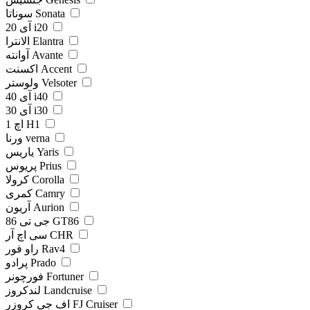
سوناتا Sonata
آی 20 i20
الانترا Elantra
آوانته Avante
اکسنت Accent
ولوستر Velsoter
آی 40 i40
آی 30 i30
اچ 1 H1
ورنا verna
یاریس Yaris
پریوس Prius
کرولا Corolla
کمری Camry
آریون Aurion
جی تی 86 GT86
سی اچ آر CHR
راو فور Rav4
پرادو Prado
فورچونر Fortuner
لندکروز Landcruise
اف جی کروزر FJ Cruiser