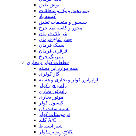
بوش طبق
پمپ هیدرولیک و متعلقات
کیسه باد
سنسور و متعلقات تعلیق
محور و کاسه نمد چرخ
غربیلک فرمان
چهار شاخ فرمان
سیبک فرمان
قرقری فرمان
بلبرینگ چرخ
قطعات کولر و بخاری
همه موارد این دسته
گاز کولری
اواپراتور کولر و بخاری و هسته
رله و فن کولر
رادیاتور بخاری
موتور بخاری
کپسول کولر
تسمه سفت کن
ترموستات کولر
کلید A/C
شیر انبساط
کلاچ و بوبین کولر