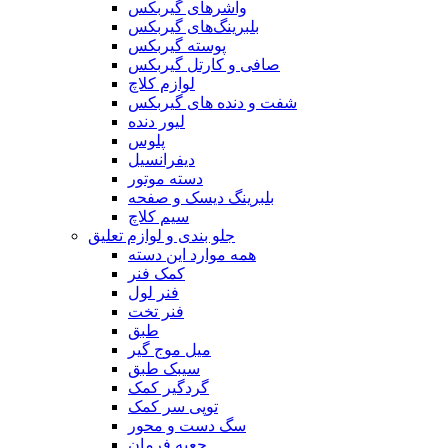
واشرهای گیربکس
بلبرینگ‌های گیربکس
پوسته گیربکس
صافی و کارتل گیربکس
لوازم کلاچ
شفت و دنده های گیربکس
لیور دنده
پلوس
دیفرانسیل
دسته موتور
بلبرینگ دیسک و صفحه
سیم کلاچ
جلو بندی و لوازم تعلیق
همه موارد این دسته
کمک فنر
فنر لول
فنر تخت
طبق
میل موج گیر
سیبک طبق
گردگیر کمک
توپی سر کمک
سگ دست و محور
جعبه فرمان