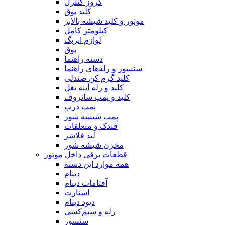
کروز کنترل
کلید بوق
موتور و کلید شیشه بالابر
کیلومتر کامل
لوازم ایربگ
بوق
دسته راهنما
سنسور و رله‌های راهنما
کلید گرم کن صندلی
کلید و رله آینه بغل
کلید و پمپ سانروف
پمپ درب
پمپ شیشه شور
فندک و متعلقات
لید فلاشر
مخزن شیشه شور
قطعات برقی داخل موتور
همه موارد این دسته
دینام
آفتامات دینام
استارت
دیود دینام
رله و سیم‌کشی
سنسور