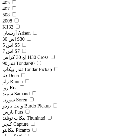
405
407
508
2008
K132
آریسان Arisan
اس 30 S30
اس 5 S5
اس 7 S7
اچ 30 کراس H30 Cross
تندر90 Tondar90
تندر پیکاپ Tondar Pickap
دنا Dena
رانا Runna
روآ Roa
سمند Samand
سورن Soren
وانت باردو Bardo Pickup
پارس Pars
پیکاپ تونلند Thunlnad
کپچر Capture
پیکانتو Picanto