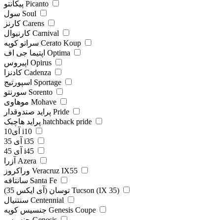
پیکانتو Picanto
سول Soul
کارنز Carens
کارنیوال Carnival
سراتو کوپه Cerato Koup
اپتیما جی اف Optima
اپیروس Opirus
کادنزا Cadenza
اسپورتیج Sportage
سورنتو Sorento
موهاوی Mohave
پراید صندوقدار Pride
پراید هاچبک hatchback pride
آی10 i10
آی 35 i35
آی 45 i45
آزرا Azera
وراکروز Veracruz IX55
سانتافه Santa Fe
توسان (آی ایکس 35) Tucson (IX 35)
سنتنیال Centennial
جنسیس کوپه Genesis Coupe
جنسیس Genesis