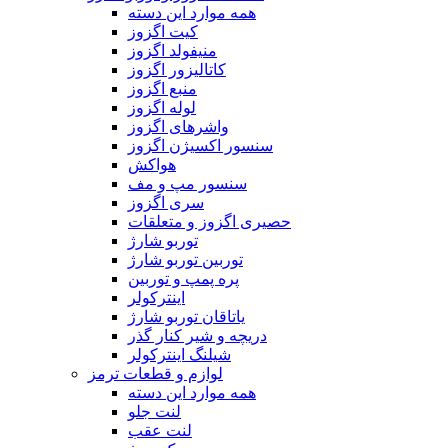
همه موارد این دسته
کیت اگزوز
منیفولد اگزوز
کاتالیزور اگزوز
منبع اگزوز
لوله اگزوز
واشر‌های اگزوز
سنسور اکسیژن اگزوز
هواکش
سنسور مپ و مف
سری اگزوز
حصیری اگزوز و متعلقات
توربو شارژ
توربین توربو شارژ
پره پمپ و توربین
اینترکولر
یاتاقان توربو شارژ
دریچه و شیر کنار گذر
شیلنگ اینترکولر
لوازم و قطعات ترمز
همه موارد این دسته
لنت جلو
لنت عقب