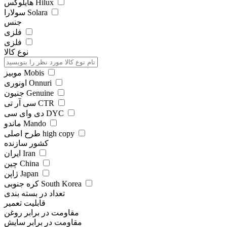
هایلوکس Hilux
سولارا Solara
جنس
فلزی
فلزی
نوع کالا
موبیز Mobis
اونوری Onnuri
جنیون Genuine
سی آر تی CTR
دی وای سی DYC
ماندو Mando
طرح اصلی high copy
کشور سازنده
ایران Iran
چین China
ژاپن Japan
کره جنوبی South Korea
تعداد در بسته بندی
قابلیت تعمیر
مقاومت در برابر روغن
مقاومت در برابر سایش