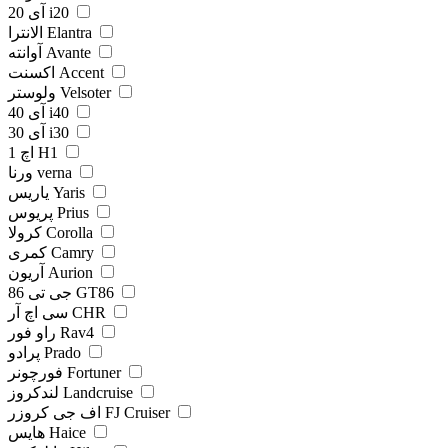
آی 20 i20
الانترا Elantra
آوانته Avante
اکسنت Accent
ولوستر Velsoter
آی 40 i40
آی 30 i30
اچ 1 H1
ورنا verna
یاریس Yaris
پریوس Prius
کرولا Corolla
کمری Camry
آریون Aurion
جی تی 86 GT86
سی اچ آر CHR
راو فور Rav4
پرادو Prado
فورچونر Fortuner
لندکروز Landcruise
اف جی کروزر FJ Cruiser
هایس Haice