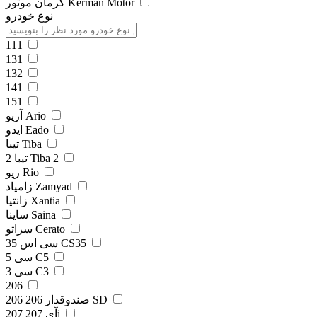
کرمان موتور Kerman Motor
نوع خودرو
111
131
132
141
151
آریو Ario
ایدو Eado
تیبا Tiba
تیبا 2 Tiba 2
ریو Rio
زامیاد Zamyad
زانتیا Xantia
ساینا Saina
سراتو Cerato
سی اس 35 CS35
سی 5 C5
سی 3 C3
206
206 صندوقدار 206 SD
207 آی 207i