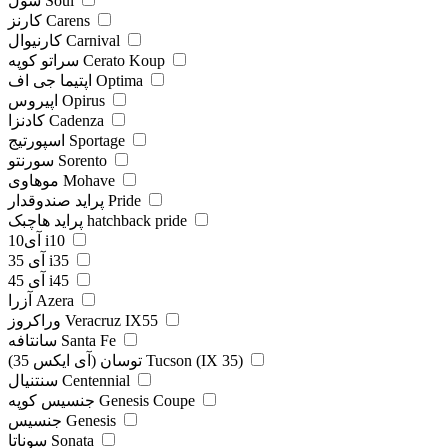
سول Soul
کارنز Carens
کارنیوال Carnival
سراتو کوپه Cerato Koup
اپتیما جی اف Optima
اپیروس Opirus
کادنزا Cadenza
اسپورتیج Sportage
سورنتو Sorento
موهاوی Mohave
پراید صندوقدار Pride
پراید هاچبک hatchback pride
آی10 i10
آی 35 i35
آی 45 i45
آزرا Azera
وراکروز Veracruz IX55
سانتافه Santa Fe
توسان (آی ایکس 35) Tucson (IX 35)
سنتنیال Centennial
جنسیس کوپه Genesis Coupe
جنسیس Genesis
سوناتا Sonata