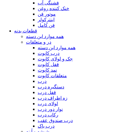
فشنگی آب
خنک‌ کننده روغن
موتور فن
اینترکولر
فن کامل
قطعات بدنه
همه موارد این دسته
در و متعلقات
همه موارد این دسته
درب کاپوت
جک و لولای کاپوت
قفل کاپوت
نمد کاپوت
متعلقات کاپوت
درب
دستگیره درب
قفل درب
زه اطراف درب
لولای درب
نوار دور درب
رکاب درب
درب صندوق عقب
درب باک
شیشه و آینه