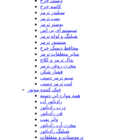
دیسک چرخ
کاسه چرخ
سیلندر ترمز
پمپ ترمز
بوستر ترمز
سیستم ای بی اس
شیلنگ و لوله ترمز
سنسور ترمز
محافظ دیسک چرخ
سایر متعلقات ترمز
پدال ترمز و کلاچ
مخزن روغن ترمز
فشار شکن
سیم ترمز دستی
لنت ترمز دستی
خنک کننده موتور
همه موارد این دسته
رادیاتور آب
درب رادیاتور
فن رادیاتور
واتر پمپ
مخزن آب رادیاتور
شیلنگ‌ رادیاتور
ترموستات و متعلقات