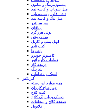
پیستون،رینگ و شاتون
میل سوپاپ و کاسه نمد
دنده، قاب و تسمه تایم
میل لنگ و کاسه نمد
سر سیلندر
یاتاقان
پولی هرزگرد
پمپ روغن
اویل پمپ و کارتل
کیت تایم
واشرها
کامپیوتر خودرو
قطعات کاربراتور
دریچه گاز
بلبرینگ
اسبک و متعلقات
گیربکس
همه موارد این دسته
چهارشاخ گاردان
کیت کلاج
دیسک و بلبرینگ کلاچ
صفحه کلاچ و متعلقات
فلایویل