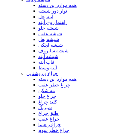
همه موارد این دسته
نوار دور شیشه
آینه بغل
راهنما روی آینه
شیشه جلو
شیشه عقب
شیشه بغل
شیشه لچکی
شیشه سانروف
شیشه آینه
قاب آینه
آینه وسط
چراغ و روشنایی
همه موارد این دسته
چراغ خطر عقب
مه شکن
چراغ جلو
کلید چراغ
شبرنگ
طلق چراغ
چراغ عقب
چراغ راهنما
چراغ خطر سوم