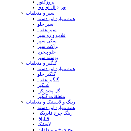
پروژکتور
چراغ ال ای دی
سپر و متعلقات
همه موارد این دسته
سپر جلو
سپر عقب
فلاپ و زه سپر
پفکی سپر
براکت سپر
جلو پنجره
پوسته سپر
گلگیر و متعلقات
همه موارد این دسته
گلگیر جلو
گلگیر عقب
شلگیر
گل پخش‌کن
متعلقات گلگیر
رینگ و لاسیتیک و متعلقات
همه موارد این دسته
رینگ چرخ فابریکی
قالپاق
لاستیک
پیچ چرخ و متعلقات