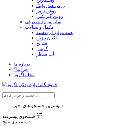
واسکازین
روغن هیدرولیک
روغن ترمز
روغن گیربکس
سایر موارد مصرفی
مکمل و سیالات
همه موارد این دسته
اکتان بنزین
ضد یخ
گریس
آب مقطر
درباره ما
چرا ما؟
مجله اگزوز
بیشترین جستجو های اخیر :
جستجوی پیشرفته
دسته بندی نتایج