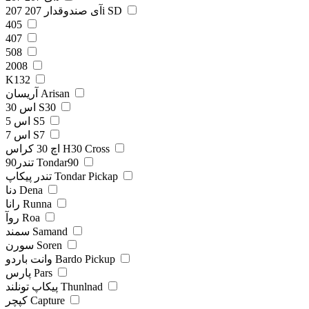
207 آی صندوقدار 207i SD
405
407
508
2008
K132
آریسان Arisan
اس 30 S30
اس 5 S5
اس 7 S7
اچ 30 کراس H30 Cross
تندر90 Tondar90
تندر پیکاپ Tondar Pickap
دنا Dena
رانا Runna
روآ Roa
سمند Samand
سورن Soren
وانت باردو Bardo Pickup
پارس Pars
پیکاپ تونلند Thunlnad
کپچر Capture