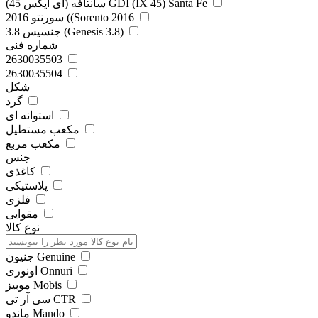
سانتافه (آی ایکس 45) GDI (IX 45) Santa Fe
سورنتو 2016 ((Sorento 2016
جنسیس 3.8 (Genesis 3.8)
شماره فنی
2630035503
2630035504
شکل
گرد
استوانه ای
مکعب مستطیل
مکعب مربع
جنس
کاغذی
پلاستیکی
فلزی
مقوایی
نوع کالا
جنیون Genuine
اونوری Onnuri
موبیز Mobis
سی آر تی CTR
ماندو Mando