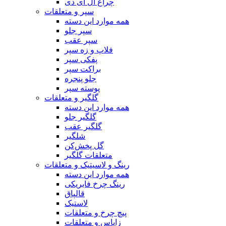
چراغ ال ای دی
سپر و متعلقات
همه موارد این دسته
سپر جلو
سپر عقب
فلاپ و زه سپر
پفکی سپر
براکت سپر
جلو پنجره
پوسته سپر
گلگیر و متعلقات
همه موارد این دسته
گلگیر جلو
گلگیر عقب
شلگیر
گل پخش‌کن
متعلقات گلگیر
رینگ و لاسیتیک و متعلقات
همه موارد این دسته
رینگ چرخ فابریکی
قالپاق
لاستیک
پیچ چرخ و متعلقات
زاپاس و متعلقات