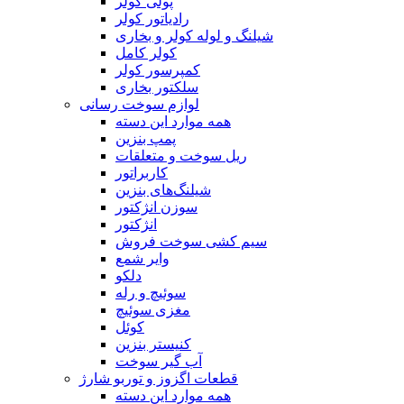
پولی کولر
رادیاتور کولر
شیلنگ‌ و لوله کولر و بخاری
کولر کامل
کمپرسور کولر
سلکتور بخاری
لوازم سوخت رسانی
همه موارد این دسته
پمپ بنزین
ریل سوخت و متعلقات
کاربراتور
شیلنگ‌های بنزین
سوزن انژکتور
انژکتور
سیم کشی سوخت فروش
وایر شمع
دلکو
سوئیچ و رله
مغزی سوئیچ
کوئل
کنیستر بنزین
آب گیر سوخت
قطعات اگزوز و توربو شارژ
همه موارد این دسته