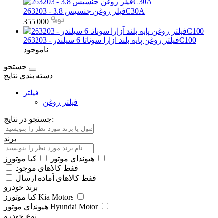
فیلر روغن جنسیس 3.8 - 263203C30A
355,000
فیلتر روغن پایه بلند آزارا سوناتا 6 سیلندر - 263203C100
ناموجود
جستجو
دسته بندی نتایج
فیلتر
فیلتر روغن
جستجو در نتایج:
برند
کیا موتورز
هیوندای موتور
فقط کالاهای موجود
فقط کالاهای آماده ارسال
برند خودرو
کیا موتورز Kia Motors
هیوندای موتور Hyundai Motor
نوع خودرو