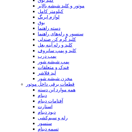
کلید بوق
موتور و کلید شیشه بالابر
کیلومتر کامل
لوازم ایربگ
بوق
دسته راهنما
سنسور و رله‌های راهنما
کلید گرم کن صندلی
کلید و رله آینه بغل
کلید و پمپ سانروف
پمپ درب
پمپ شیشه شور
فندک و متعلقات
لید فلاشر
مخزن شیشه شور
قطعات برقی داخل موتور
همه موارد این دسته
دینام
آفتامات دینام
استارت
دیود دینام
رله و سیم‌کشی
سنسور
تسمه‌‌ دینام