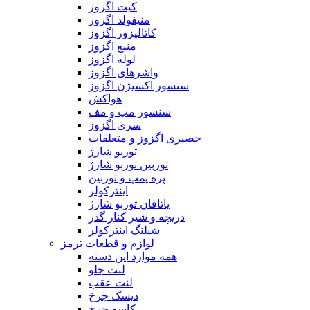
کیت اگزوز
منیفولد اگزوز
کاتالیزور اگزوز
منبع اگزوز
لوله اگزوز
واشر‌های اگزوز
سنسور اکسیژن اگزوز
هواکش
سنسور مپ و مف
سری اگزوز
حصیری اگزوز و متعلقات
توربو شارژ
توربین توربو شارژ
پره پمپ و توربین
اینترکولر
یاتاقان توربو شارژ
دریچه و شیر کنار گذر
شیلنگ اینترکولر
لوازم و قطعات ترمز
همه موارد این دسته
لنت جلو
لنت عقب
دیسک چرخ
کاسه چرخ