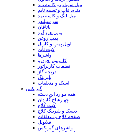
میل سوپاپ و کاسه نمد
دنده، قاب و تسمه تایم
میل لنگ و کاسه نمد
سر سیلندر
یاتاقان
پولی هرزگرد
پمپ روغن
اویل پمپ و کارتل
کیت تایم
واشرها
کامپیوتر خودرو
قطعات کاربراتور
دریچه گاز
بلبرینگ
اسبک و متعلقات
گیربکس
همه موارد این دسته
چهارشاخ گاردان
کیت کلاج
دیسک و بلبرینگ کلاچ
صفحه کلاچ و متعلقات
فلایویل
واشرهای گیربکس