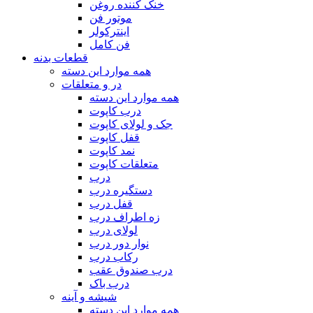
خنک‌ کننده روغن
موتور فن
اینترکولر
فن کامل
قطعات بدنه
همه موارد این دسته
در و متعلقات
همه موارد این دسته
درب کاپوت
جک و لولای کاپوت
قفل کاپوت
نمد کاپوت
متعلقات کاپوت
درب
دستگیره درب
قفل درب
زه اطراف درب
لولای درب
نوار دور درب
رکاب درب
درب صندوق عقب
درب باک
شیشه و آینه
همه موارد این دسته