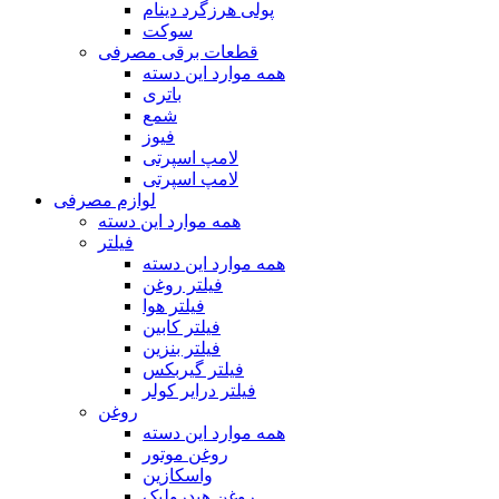
پولی هرزگرد دینام
سوکت
قطعات برقی مصرفی
همه موارد این دسته
باتری
شمع
فیوز
لامپ اسپرتی
لامپ اسپرتی
لوازم مصرفی
همه موارد این دسته
فیلتر
همه موارد این دسته
فیلتر روغن
فیلتر هوا
فیلتر کابین
فیلتر بنزین
فیلتر گیربکس
فیلتر درایر کولر
روغن
همه موارد این دسته
روغن موتور
واسکازین
روغن هیدرولیک