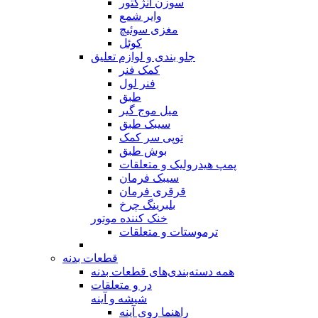
سوزن انژکتور
وایر شمع
مغزی سوئیچ
کوئل
جلو بندی و لوازم تعلیق
کمک فنر
فنر لول
طبق
میل موج گیر
سیبک طبق
توپی سر کمک
بوش طبق
پمپ هیدرولیک و متعلقات
سیبک فرمان
قرقری فرمان
بلبرینگ چرخ
خنک کننده موتور
ترموستات و متعلقات
قطعات بدنه
همه دسته‌بندی‌های قطعات بدنه
در و متعلقات
شیشه و آینه
راهنما روی آینه