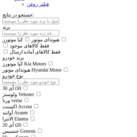
فیلتر روغن
جستجو در نتایج:
برند
کیا موتورز
هیوندای موتور
فقط کالاهای موجود
فقط کالاهای آماده ارسال
برند خودرو
کیا موتورز Kia Motors
هیوندای موتور Hyundai Motor
نوع خودرو
آی 30 i30
ولوستر Velsoter
ورنا verna
اکسنت Accent
آوانته Avante
الانترا Elantra
آی 20 i20
جنسیس Genesis