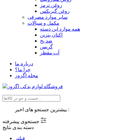
روغن ترمز
روغن گیربکس
سایر موارد مصرفی
مکمل و سیالات
همه موارد این دسته
اکتان بنزین
ضد یخ
گریس
آب مقطر
درباره ما
چرا ما؟
مجله اگزوز
بیشترین جستجو های اخیر :
جستجوی پیشرفته
دسته بندی نتایج
فیلتر