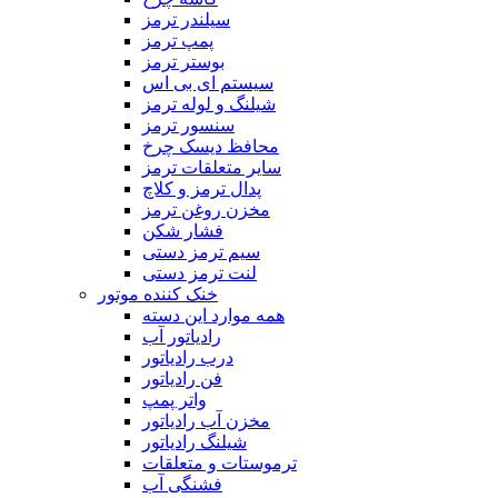
سیلندر ترمز
پمپ ترمز
بوستر ترمز
سیستم ای بی اس
شیلنگ و لوله ترمز
سنسور ترمز
محافظ دیسک چرخ
سایر متعلقات ترمز
پدال ترمز و کلاچ
مخزن روغن ترمز
فشار شکن
سیم ترمز دستی
لنت ترمز دستی
خنک کننده موتور
همه موارد این دسته
رادیاتور آب
درب رادیاتور
فن رادیاتور
واتر پمپ
مخزن آب رادیاتور
شیلنگ‌ رادیاتور
ترموستات و متعلقات
فشنگی آب