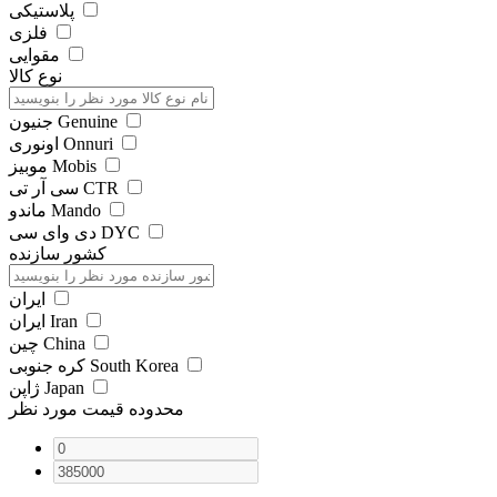
پلاستیکی
فلزی
مقوایی
نوع کالا
جنیون Genuine
اونوری Onnuri
موبیز Mobis
سی آر تی CTR
ماندو Mando
دی وای سی DYC
کشور سازنده
ایران
ایران Iran
چین China
کره جنوبی South Korea
ژاپن Japan
محدوده قیمت مورد نظر