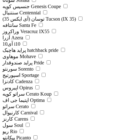
سوناتا Sonata
جنسیس کوپه Genesis Coupe
سنتنیال Centennial
توسان (آی ایکس 35) Tucson (IX 35)
سانتافه Santa Fe
وراکروز Veracruz IX55
آزرا Azera
آی10 i10
پراید هاچبک hatchback pride
موهاوی Mohave
پراید صندوقدار Pride
سورنتو Sorento
اسپورتیج Sportage
کادنزا Cadenza
اپیروس Opirus
سراتو کوپه Cerato Koup
اپتیما جی اف Optima
سراتو Cerato
کارنیوال Carnival
کارنز Carens
سول Soul
ریو Rio
پیکانتو Picanto