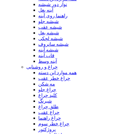
نوار دور شیشه
آینه بغل
راهنما روی آینه
شیشه جلو
شیشه عقب
شیشه بغل
شیشه لچکی
شیشه سانروف
شیشه آینه
قاب آینه
آینه وسط
چراغ و روشنایی
همه موارد این دسته
چراغ خطر عقب
مه شکن
چراغ جلو
کلید چراغ
شبرنگ
طلق چراغ
چراغ عقب
چراغ راهنما
چراغ خطر سوم
پروژکتور