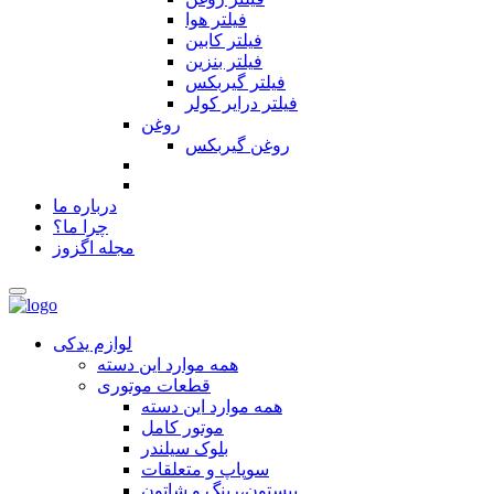
فیلتر هوا
فیلتر کابین
فیلتر بنزین
فیلتر گیربکس
فیلتر درایر کولر
روغن
روغن گیربکس
درباره ما
چرا ما؟
مجله اگزوز
لوازم یدکی
همه موارد این دسته
قطعات موتوری
همه موارد این دسته
موتور کامل
بلوک سیلندر
سوپاپ و متعلقات
پیستون،رینگ و شاتون