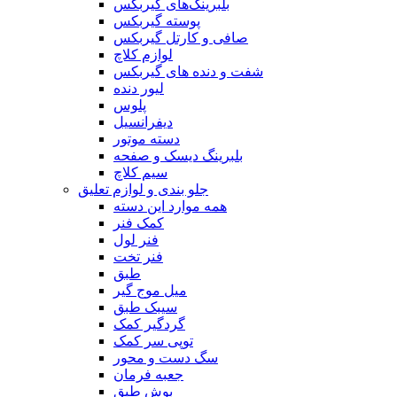
بلبرینگ‌های گیربکس
پوسته گیربکس
صافی و کارتل گیربکس
لوازم کلاچ
شفت و دنده های گیربکس
لیور دنده
پلوس
دیفرانسیل
دسته موتور
بلبرینگ دیسک و صفحه
سیم کلاچ
جلو بندی و لوازم تعلیق
همه موارد این دسته
کمک فنر
فنر لول
فنر تخت
طبق
میل موج گیر
سیبک طبق
گردگیر کمک
توپی سر کمک
سگ دست و محور
جعبه فرمان
بوش طبق