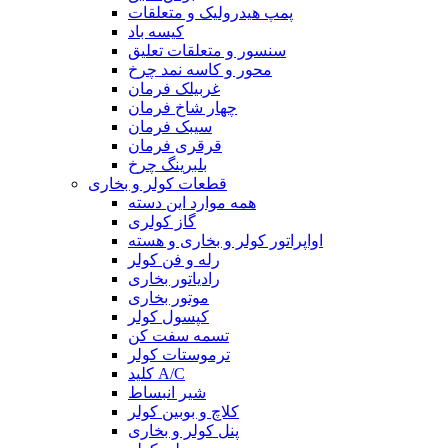
پمپ هیدرولیک و متعلقات
کیسه باد
سنسور و متعلقات تعلیق
محور و کاسه نمد چرخ
غربیلک فرمان
چهار شاخ فرمان
سیبک فرمان
قرقری فرمان
بلبرینگ چرخ
قطعات کولر و بخاری
همه موارد این دسته
گاز کولری
اواپراتور کولر و بخاری و هسته
رله و فن کولر
رادیاتور بخاری
موتور بخاری
کپسول کولر
تسمه سفت کن
ترموستات کولر
کلید A/C
شیر انبساط
کلاچ و بوبین کولر
پنل کولر و بخاری