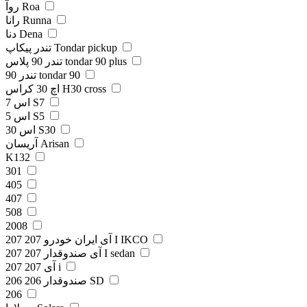
روآ Roa
رانا Runna
دنا Dena
تندر پیکاپ Tondar pickup
تندر 90 پلاس tondar 90 plus
تندر 90 tondar 90
اچ 30 کراس H30 cross
اس 7 S7
اس 5 S5
اس 30 S30
آریسان Arisan
K132
301
405
407
508
2008
207 آی ایران خودرو 207 I IKCO
207 آی صندوقدار 207 I sedan
207 آی 207 i
206 صندوقدار 206 SD
206