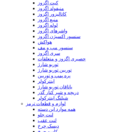
کیت اگزوز
منیفولد اگزوز
کاتالیزور اگزوز
منبع اگزوز
لوله اگزوز
واشر‌های اگزوز
سنسور اکسیژن اگزوز
هواکش
سنسور مپ و مف
سری اگزوز
حصیری اگزوز و متعلقات
توربو شارژ
توربین توربو شارژ
پره پمپ و توربین
اینترکولر
یاتاقان توربو شارژ
دریچه و شیر کنار گذر
شیلنگ اینترکولر
لوازم و قطعات ترمز
همه موارد این دسته
لنت جلو
لنت عقب
دیسک چرخ
کاسه چرخ