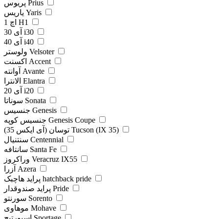
پریوس Prius
یاریس Yaris
اچ 1 H1
آی 30 i30
آی 40 i40
ولوستر Velsoter
اکسنت Accent
آوانته Avante
الانترا Elantra
آی 20 i20
سوناتا Sonata
جنسیس Genesis
جنسیس کوپه Genesis Coupe
توسان (آی ایکس 35) Tucson (IX 35)
سنتنیال Centennial
سانتافه Santa Fe
وراکروز Veracruz IX55
آزرا Azera
پراید هاچبک hatchback pride
پراید صندوقدار Pride
سورنتو Sorento
موهاوی Mohave
اسپورتیج Sportage