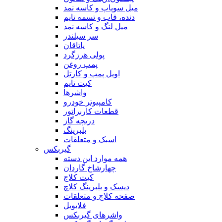
میل سوپاپ و کاسه نمد
دنده، قاب و تسمه تایم
میل لنگ و کاسه نمد
سر سیلندر
یاتاقان
پولی هرزگرد
پمپ روغن
اویل پمپ و کارتل
کیت تایم
واشرها
کامپیوتر خودرو
قطعات کاربراتور
دریچه گاز
بلبرینگ
اسبک و متعلقات
گیربکس
همه موارد این دسته
چهارشاخ گاردان
کیت کلاج
دیسک و بلبرینگ کلاچ
صفحه کلاچ و متعلقات
فلایویل
واشرهای گیربکس