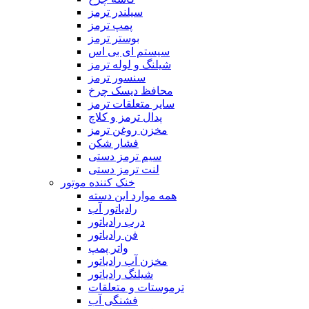
سیلندر ترمز
پمپ ترمز
بوستر ترمز
سیستم ای بی اس
شیلنگ و لوله ترمز
سنسور ترمز
محافظ دیسک چرخ
سایر متعلقات ترمز
پدال ترمز و کلاچ
مخزن روغن ترمز
فشار شکن
سیم ترمز دستی
لنت ترمز دستی
خنک کننده موتور
همه موارد این دسته
رادیاتور آب
درب رادیاتور
فن رادیاتور
واتر پمپ
مخزن آب رادیاتور
شیلنگ‌ رادیاتور
ترموستات و متعلقات
فشنگی آب