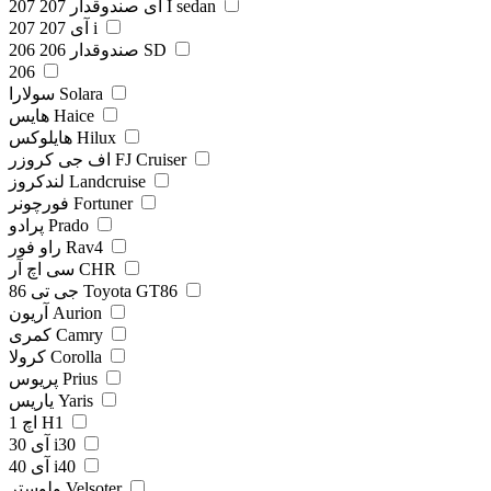
207 آی صندوقدار 207 I sedan
207 آی 207 i
206 صندوقدار 206 SD
206
سولارا Solara
هایس Haice
هایلوکس Hilux
اف جی کروزر FJ Cruiser
لندکروز Landcruise
فورچونر Fortuner
پرادو Prado
راو فور Rav4
سی اچ آر CHR
جی تی 86 Toyota GT86
آریون Aurion
کمری Camry
کرولا Corolla
پریوس Prius
یاریس Yaris
اچ 1 H1
آی 30 i30
آی 40 i40
ولوستر Velsoter