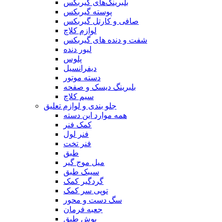
بلبرینگ‌های گیربکس
پوسته گیربکس
صافی و کارتل گیربکس
لوازم کلاچ
شفت و دنده های گیربکس
لیور دنده
پلوس
دیفرانسیل
دسته موتور
بلبرینگ دیسک و صفحه
سیم کلاچ
جلو بندی و لوازم تعلیق
همه موارد این دسته
کمک فنر
فنر لول
فنر تخت
طبق
میل موج گیر
سیبک طبق
گردگیر کمک
توپی سر کمک
سگ دست و محور
جعبه فرمان
بوش طبق