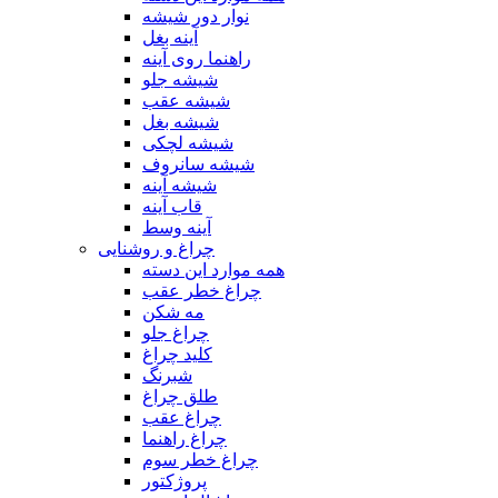
نوار دور شیشه
آینه بغل
راهنما روی آینه
شیشه جلو
شیشه عقب
شیشه بغل
شیشه لچکی
شیشه سانروف
شیشه آینه
قاب آینه
آینه وسط
چراغ و روشنایی
همه موارد این دسته
چراغ خطر عقب
مه شکن
چراغ جلو
کلید چراغ
شبرنگ
طلق چراغ
چراغ عقب
چراغ راهنما
چراغ خطر سوم
پروژکتور