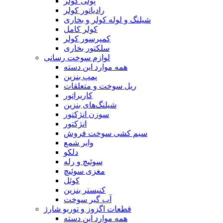
پولی کولر
رادیاتور کولر
شیلنگ‌ و لوله کولر و بخاری
کولر کامل
کمپرسور کولر
سلکتور بخاری
لوازم سوخت رسانی
همه موارد این دسته
پمپ بنزین
ریل سوخت و متعلقات
کاربراتور
شیلنگ‌های بنزین
سوزن انژکتور
انژکتور
سیم کشی سوخت فروش
وایر شمع
دلکو
سوئیچ و رله
مغزی سوئیچ
کوئل
کنیستر بنزین
آب گیر سوخت
قطعات اگزوز و توربو شارژ
همه موارد این دسته