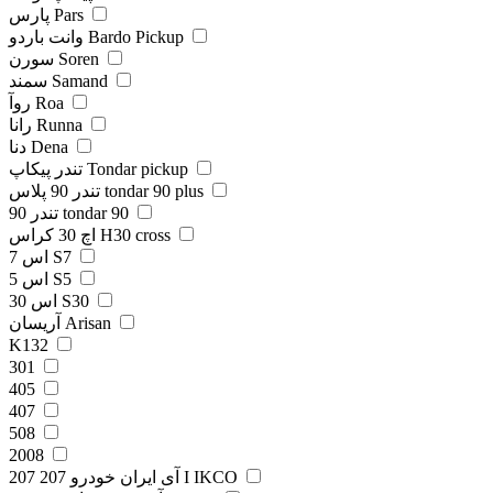
پارس Pars
وانت باردو Bardo Pickup
سورن Soren
سمند Samand
روآ Roa
رانا Runna
دنا Dena
تندر پیکاپ Tondar pickup
تندر 90 پلاس tondar 90 plus
تندر 90 tondar 90
اچ 30 کراس H30 cross
اس 7 S7
اس 5 S5
اس 30 S30
آریسان Arisan
K132
301
405
407
508
2008
207 آی ایران خودرو 207 I IKCO