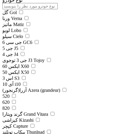
نوع خودرو
گل Gol
ورنا Verna
ماتیز Matiz
لوبو Lobo
سیلو Cielo
جی سی 6 GC6
جی 5 J5
جی 4 J4
جی 3 توجوی J3 Tojoy
ایکس 60 X60
ایکس 50 X50
اس 3 S3
آی 10 i10
آزرا(گرنجور) Azera (grandeur)
520
620
820
گرند ویتارا Grand Vitara
کیزاشی Kizashi
کپچر Capture
پیکاپ تونلند Thunlnad