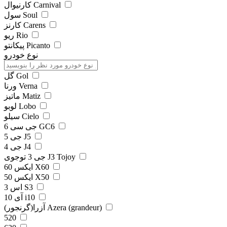
کارنیوال Carnival
سول Soul
کارنز Carens
ریو Rio
پیکانتو Picanto
نوع خودرو
گل Gol
ورنا Verna
ماتیز Matiz
لوبو Lobo
سیلو Cielo
جی سی 6 GC6
جی 5 J5
جی 4 J4
جی 3 توجوی J3 Tojoy
ایکس 60 X60
ایکس 50 X50
اس 3 S3
آی 10 i10
آزرا(گرنجور) Azera (grandeur)
520