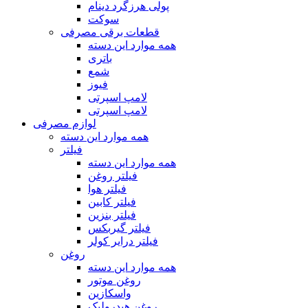
پولی هرزگرد دینام
سوکت
قطعات برقی مصرفی
همه موارد این دسته
باتری
شمع
فیوز
لامپ اسپرتی
لامپ اسپرتی
لوازم مصرفی
همه موارد این دسته
فیلتر
همه موارد این دسته
فیلتر روغن
فیلتر هوا
فیلتر کابین
فیلتر بنزین
فیلتر گیربکس
فیلتر درایر کولر
روغن
همه موارد این دسته
روغن موتور
واسکازین
روغن هیدرولیک