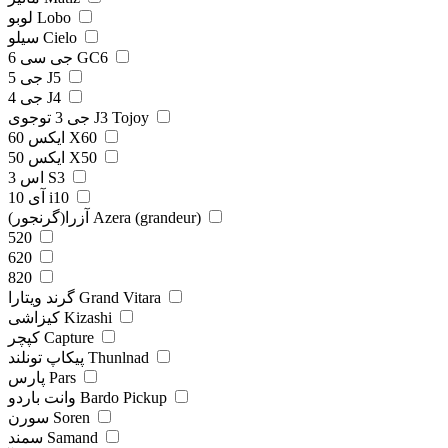
لوبو Lobo
سیلو Cielo
جی سی 6 GC6
جی 5 J5
جی 4 J4
جی 3 توجوی J3 Tojoy
ایکس 60 X60
ایکس 50 X50
اس 3 S3
آی 10 i10
آزرا(گرنجور) Azera (grandeur)
520
620
820
گرند ویتارا Grand Vitara
کیزاشی Kizashi
کپچر Capture
پیکاپ تونلند Thunlnad
پارس Pars
وانت باردو Bardo Pickup
سورن Soren
سمند Samand