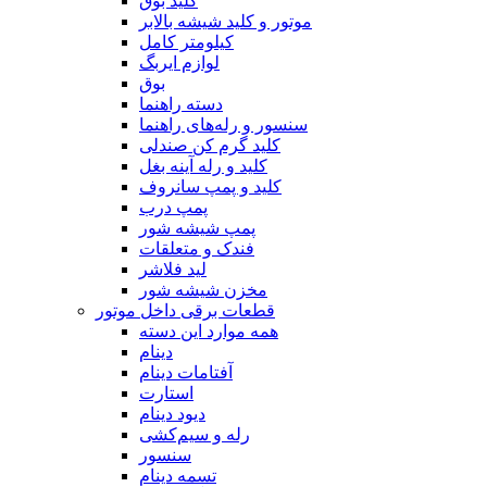
کلید بوق
موتور و کلید شیشه بالابر
کیلومتر کامل
لوازم ایربگ
بوق
دسته راهنما
سنسور و رله‌های راهنما
کلید گرم کن صندلی
کلید و رله آینه بغل
کلید و پمپ سانروف
پمپ درب
پمپ شیشه شور
فندک و متعلقات
لید فلاشر
مخزن شیشه شور
قطعات برقی داخل موتور
همه موارد این دسته
دینام
آفتامات دینام
استارت
دیود دینام
رله و سیم‌کشی
سنسور
تسمه‌‌ دینام