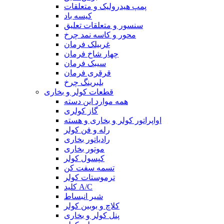
پمپ هیدرولیک و متعلقات
کیسه باد
سنسور و متعلقات تعلیق
محور و کاسه نمد چرخ
غربیلک فرمان
چهار شاخ فرمان
سیبک فرمان
قرقری فرمان
بلبرینگ چرخ
قطعات کولر و بخاری
همه موارد این دسته
گاز کولری
اواپراتور کولر و بخاری و هسته
رله و فن کولر
رادیاتور بخاری
موتور بخاری
کپسول کولر
تسمه سفت کن
ترموستات کولر
کلید A/C
شیر انبساط
کلاچ و بوبین کولر
پنل کولر و بخاری