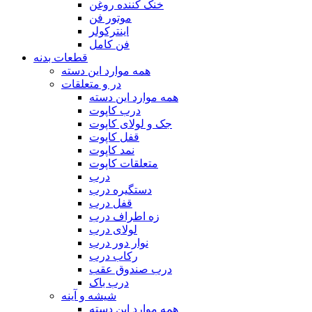
خنک‌ کننده روغن
موتور فن
اینترکولر
فن کامل
قطعات بدنه
همه موارد این دسته
در و متعلقات
همه موارد این دسته
درب کاپوت
جک و لولای کاپوت
قفل کاپوت
نمد کاپوت
متعلقات کاپوت
درب
دستگیره درب
قفل درب
زه اطراف درب
لولای درب
نوار دور درب
رکاب درب
درب صندوق عقب
درب باک
شیشه و آینه
همه موارد این دسته