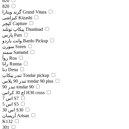
620
820
گرند ویتارا Grand Vitara
کیزاشی Kizashi
کپچر Capture
پیکاپ تونلند Thunlnad
پارس Pars
وانت باردو Bardo Pickup
سورن Soren
سمند Samand
روآ Roa
رانا Runna
دنا Dena
تندر پیکاپ Tondar pickup
تندر 90 پلاس tondar 90 plus
تندر 90 tondar 90
اچ 30 کراس H30 cross
اس 7 S7
اس 5 S5
اس 30 S30
آریسان Arisan
K132
301