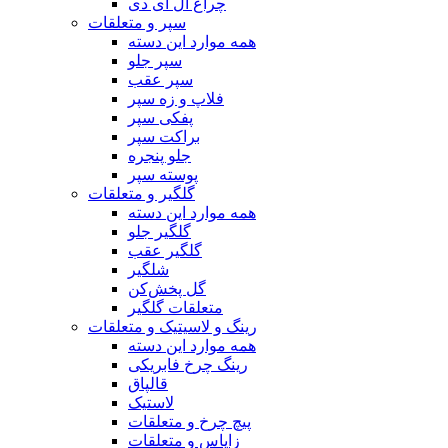
چراغ ال ای دی
سپر و متعلقات
همه موارد این دسته
سپر جلو
سپر عقب
فلاپ و زه سپر
پفکی سپر
براکت سپر
جلو پنجره
پوسته سپر
گلگیر و متعلقات
همه موارد این دسته
گلگیر جلو
گلگیر عقب
شلگیر
گل پخش‌کن
متعلقات گلگیر
رینگ و لاسیتیک و متعلقات
همه موارد این دسته
رینگ چرخ فابریکی
قالپاق
لاستیک
پیچ چرخ و متعلقات
زاپاس و متعلقات