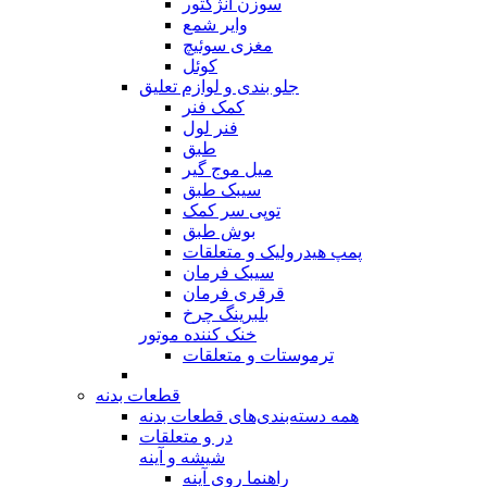
سوزن انژکتور
وایر شمع
مغزی سوئیچ
کوئل
جلو بندی و لوازم تعلیق
کمک فنر
فنر لول
طبق
میل موج گیر
سیبک طبق
توپی سر کمک
بوش طبق
پمپ هیدرولیک و متعلقات
سیبک فرمان
قرقری فرمان
بلبرینگ چرخ
خنک کننده موتور
ترموستات و متعلقات
قطعات بدنه
همه دسته‌بندی‌های قطعات بدنه
در و متعلقات
شیشه و آینه
راهنما روی آینه