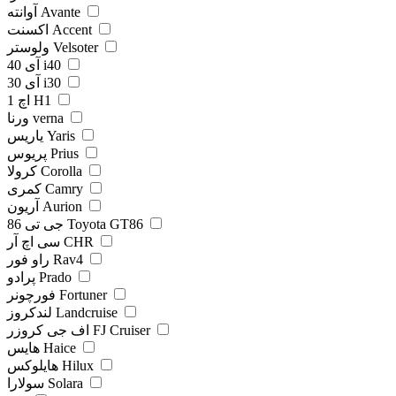
آوانته Avante
اکسنت Accent
ولوستر Velsoter
آی 40 i40
آی 30 i30
اچ 1 H1
ورنا verna
یاریس Yaris
پریوس Prius
کرولا Corolla
کمری Camry
آریون Aurion
جی تی 86 Toyota GT86
سی اچ آر CHR
راو فور Rav4
پرادو Prado
فورچونر Fortuner
لندکروز Landcruise
اف جی کروزر FJ Cruiser
هایس Haice
هایلوکس Hilux
سولارا Solara