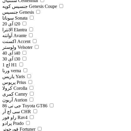
سنتنیال Centennial
جنسیس کوپه Genesis Coupe
جنسیس Genesis
سوناتا Sonata
آی 20 i20
الانترا Elantra
آوانته Avante
اکسنت Accent
ولوستر Velsoter
آی 40 i40
آی 30 i30
اچ 1 H1
ورنا verna
یاریس Yaris
پریوس Prius
کرولا Corolla
کمری Camry
آریون Aurion
جی تی 86 Toyota GT86
سی اچ آر CHR
راو فور Rav4
پرادو Prado
فورچونر Fortuner