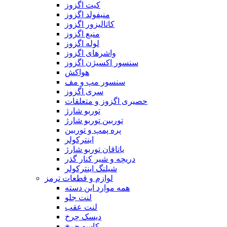
کیت اگزوز
منیفولد اگزوز
کاتالیزور اگزوز
منبع اگزوز
لوله اگزوز
واشر‌های اگزوز
سنسور اکسیژن اگزوز
هواکش
سنسور مپ و مف
سری اگزوز
حصیری اگزوز و متعلقات
توربو شارژ
توربین توربو شارژ
پره پمپ و توربین
اینترکولر
یاتاقان توربو شارژ
دریچه و شیر کنار گذر
شیلنگ اینترکولر
لوازم و قطعات ترمز
همه موارد این دسته
لنت جلو
لنت عقب
دیسک چرخ
کاسه چرخ