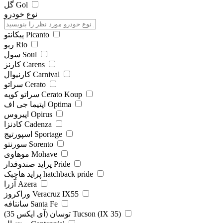
گل Gol
نوع خودرو
پیکانتو Picanto
ریو Rio
سول Soul
کارنز Carens
کارنیوال Carnival
سراتو Cerato
سراتو کوپه Cerato Koup
اپتیما جی اف Optima
اپیروس Opirus
کادنزا Cadenza
اسپورتیج Sportage
سورنتو Sorento
موهاوی Mohave
پراید صندوقدار Pride
پراید هاچبک hatchback pride
آزرا Azera
وراکروز Veracruz IX55
سانتافه Santa Fe
توسان (آی ایکس 35) Tucson (IX 35)