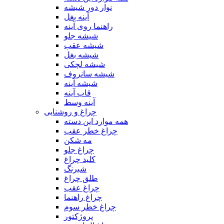
نوار دور شیشه
آینه بغل
راهنما روی آینه
شیشه جلو
شیشه عقب
شیشه بغل
شیشه لچکی
شیشه سانروف
شیشه آینه
قاب آینه
آینه وسط
چراغ و روشنایی
همه موارد این دسته
چراغ خطر عقب
مه شکن
چراغ جلو
کلید چراغ
شبرنگ
طلق چراغ
چراغ عقب
چراغ راهنما
چراغ خطر سوم
پروژکتور