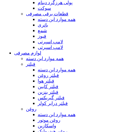
پولی هرزگرد دینام
سوکت
قطعات برقی مصرفی
همه موارد این دسته
باتری
شمع
فیوز
لامپ اسپرتی
لامپ اسپرتی
لوازم مصرفی
همه موارد این دسته
فیلتر
همه موارد این دسته
فیلتر روغن
فیلتر هوا
فیلتر کابین
فیلتر بنزین
فیلتر گیربکس
فیلتر درایر کولر
روغن
همه موارد این دسته
روغن موتور
واسکازین
روغن هیدرولیک