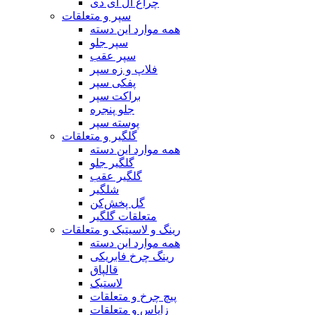
چراغ ال ای دی
سپر و متعلقات
همه موارد این دسته
سپر جلو
سپر عقب
فلاپ و زه سپر
پفکی سپر
براکت سپر
جلو پنجره
پوسته سپر
گلگیر و متعلقات
همه موارد این دسته
گلگیر جلو
گلگیر عقب
شلگیر
گل پخش‌کن
متعلقات گلگیر
رینگ و لاسیتیک و متعلقات
همه موارد این دسته
رینگ چرخ فابریکی
قالپاق
لاستیک
پیچ چرخ و متعلقات
زاپاس و متعلقات