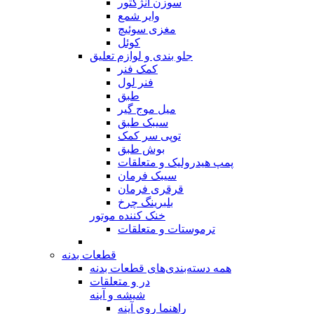
سوزن انژکتور
وایر شمع
مغزی سوئیچ
کوئل
جلو بندی و لوازم تعلیق
کمک فنر
فنر لول
طبق
میل موج گیر
سیبک طبق
توپی سر کمک
بوش طبق
پمپ هیدرولیک و متعلقات
سیبک فرمان
قرقری فرمان
بلبرینگ چرخ
خنک کننده موتور
ترموستات و متعلقات
قطعات بدنه
همه دسته‌بندی‌های قطعات بدنه
در و متعلقات
شیشه و آینه
راهنما روی آینه