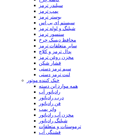
سیلندر ترمز
پمپ ترمز
بوستر ترمز
سیستم ای بی اس
شیلنگ و لوله ترمز
سنسور ترمز
محافظ دیسک چرخ
سایر متعلقات ترمز
پدال ترمز و کلاچ
مخزن روغن ترمز
فشار شکن
سیم ترمز دستی
لنت ترمز دستی
خنک کننده موتور
همه موارد این دسته
رادیاتور آب
درب رادیاتور
فن رادیاتور
واتر پمپ
مخزن آب رادیاتور
شیلنگ‌ رادیاتور
ترموستات و متعلقات
فشنگی آب