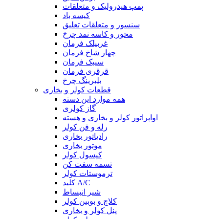
پمپ هیدرولیک و متعلقات
کیسه باد
سنسور و متعلقات تعلیق
محور و کاسه نمد چرخ
غربیلک فرمان
چهار شاخ فرمان
سیبک فرمان
قرقری فرمان
بلبرینگ چرخ
قطعات کولر و بخاری
همه موارد این دسته
گاز کولری
اواپراتور کولر و بخاری و هسته
رله و فن کولر
رادیاتور بخاری
موتور بخاری
کپسول کولر
تسمه سفت کن
ترموستات کولر
کلید A/C
شیر انبساط
کلاچ و بوبین کولر
پنل کولر و بخاری