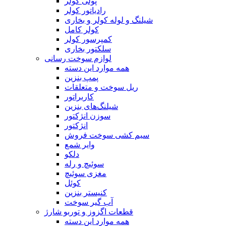
پولی کولر
رادیاتور کولر
شیلنگ‌ و لوله کولر و بخاری
کولر کامل
کمپرسور کولر
سلکتور بخاری
لوازم سوخت رسانی
همه موارد این دسته
پمپ بنزین
ریل سوخت و متعلقات
کاربراتور
شیلنگ‌های بنزین
سوزن انژکتور
انژکتور
سیم کشی سوخت فروش
وایر شمع
دلکو
سوئیچ و رله
مغزی سوئیچ
کوئل
کنیستر بنزین
آب گیر سوخت
قطعات اگزوز و توربو شارژ
همه موارد این دسته