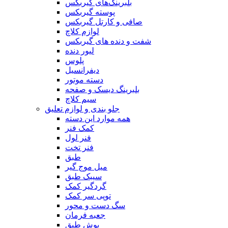
بلبرینگ‌های گیربکس
پوسته گیربکس
صافی و کارتل گیربکس
لوازم کلاچ
شفت و دنده های گیربکس
لیور دنده
پلوس
دیفرانسیل
دسته موتور
بلبرینگ دیسک و صفحه
سیم کلاچ
جلو بندی و لوازم تعلیق
همه موارد این دسته
کمک فنر
فنر لول
فنر تخت
طبق
میل موج گیر
سیبک طبق
گردگیر کمک
توپی سر کمک
سگ دست و محور
جعبه فرمان
بوش طبق