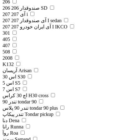
206
206 صندوقدار 206 SD
207 آی 207 i
207 آی صندوقدار 207 I sedan
207 آی ایران خودرو 207 I IKCO
301
405
407
508
2008
K132
آریسان Arisan
اس 30 S30
اس 5 S5
اس 7 S7
اچ 30 کراس H30 cross
تندر 90 tondar 90
تندر 90 پلاس tondar 90 plus
تندر پیکاپ Tondar pickup
دنا Dena
رانا Runna
روآ Roa
سمند Samand