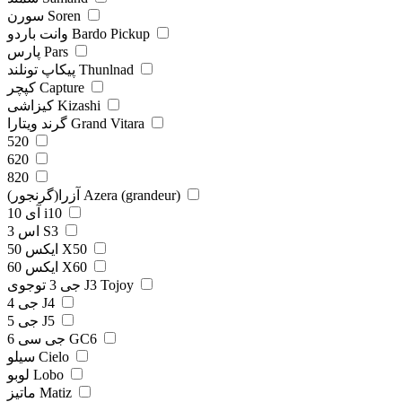
سورن Soren
وانت باردو Bardo Pickup
پارس Pars
پیکاپ تونلند Thunlnad
کپچر Capture
کیزاشی Kizashi
گرند ویتارا Grand Vitara
520
620
820
آزرا(گرنجور) Azera (grandeur)
آی 10 i10
اس 3 S3
ایکس 50 X50
ایکس 60 X60
جی 3 توجوی J3 Tojoy
جی 4 J4
جی 5 J5
جی سی 6 GC6
سیلو Cielo
لوبو Lobo
ماتیز Matiz