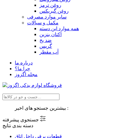
روغن ترمز
روغن گیربکس
سایر موارد مصرفی
مکمل و سیالات
همه موارد این دسته
اکتان بنزین
ضد یخ
گریس
آب مقطر
درباره ما
چرا ما؟
مجله اگزوز
بیشترین جستجو های اخیر :
جستجوی پیشرفته
دسته بندی نتایج
قطعات برقی داخل اتاق