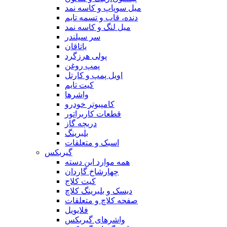
میل سوپاپ و کاسه نمد
دنده، قاب و تسمه تایم
میل لنگ و کاسه نمد
سر سیلندر
یاتاقان
پولی هرزگرد
پمپ روغن
اویل پمپ و کارتل
کیت تایم
واشرها
کامپیوتر خودرو
قطعات کاربراتور
دریچه گاز
بلبرینگ
اسبک و متعلقات
گیربکس
همه موارد این دسته
چهارشاخ گاردان
کیت کلاج
دیسک و بلبرینگ کلاچ
صفحه کلاچ و متعلقات
فلایویل
واشرهای گیربکس