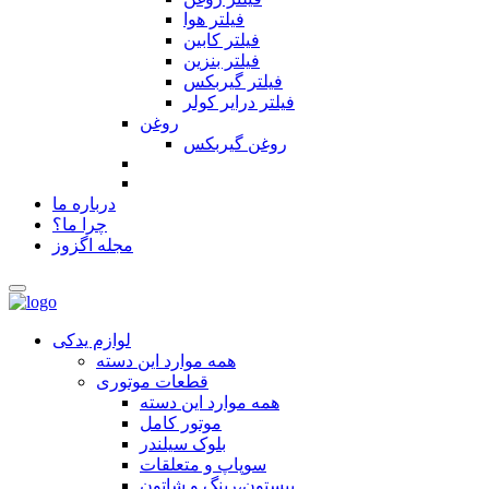
فیلتر هوا
فیلتر کابین
فیلتر بنزین
فیلتر گیربکس
فیلتر درایر کولر
روغن
روغن گیربکس
درباره ما
چرا ما؟
مجله اگزوز
لوازم یدکی
همه موارد این دسته
قطعات موتوری
همه موارد این دسته
موتور کامل
بلوک سیلندر
سوپاپ و متعلقات
پیستون،رینگ و شاتون