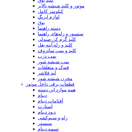
کلید بوق
موتور و کلید شیشه بالابر
کیلومتر کامل
لوازم ایربگ
بوق
دسته راهنما
سنسور و رله‌های راهنما
کلید گرم کن صندلی
کلید و رله آینه بغل
کلید و پمپ سانروف
پمپ درب
پمپ شیشه شور
فندک و متعلقات
لید فلاشر
مخزن شیشه شور
قطعات برقی داخل موتور
همه موارد این دسته
دینام
آفتامات دینام
استارت
دیود دینام
رله و سیم‌کشی
سنسور
تسمه‌‌ دینام