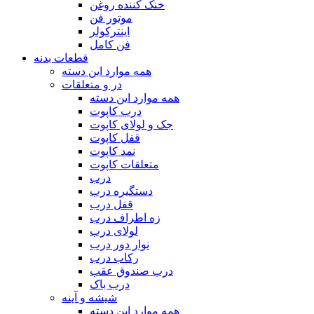
خنک‌ کننده روغن
موتور فن
اینترکولر
فن کامل
قطعات بدنه
همه موارد این دسته
در و متعلقات
همه موارد این دسته
درب کاپوت
جک و لولای کاپوت
قفل کاپوت
نمد کاپوت
متعلقات کاپوت
درب
دستگیره درب
قفل درب
زه اطراف درب
لولای درب
نوار دور درب
رکاب درب
درب صندوق عقب
درب باک
شیشه و آینه
همه موارد این دسته