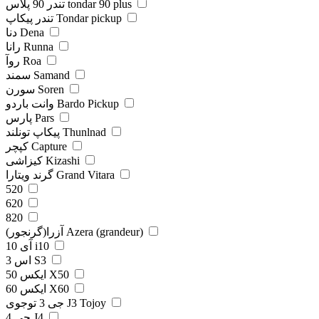
تندر 90 پلاس tondar 90 plus
تندر پیکاپ Tondar pickup
دنا Dena
رانا Runna
روآ Roa
سمند Samand
سورن Soren
وانت باردو Bardo Pickup
پارس Pars
پیکاپ تونلند Thunlnad
کپچر Capture
کیزاشی Kizashi
گرند ویتارا Grand Vitara
520
620
820
آزرا(گرنجور) Azera (grandeur)
آی 10 i10
اس 3 S3
ایکس 50 X50
ایکس 60 X60
جی 3 توجوی J3 Tojoy
جی 4 J4