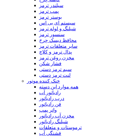
سیلندر ترمز
پمپ ترمز
بوستر ترمز
سیستم ای بی اس
شیلنگ و لوله ترمز
سنسور ترمز
محافظ دیسک چرخ
سایر متعلقات ترمز
پدال ترمز و کلاچ
مخزن روغن ترمز
فشار شکن
سیم ترمز دستی
لنت ترمز دستی
خنک کننده موتور
همه موارد این دسته
رادیاتور آب
درب رادیاتور
فن رادیاتور
واتر پمپ
مخزن آب رادیاتور
شیلنگ‌ رادیاتور
ترموستات و متعلقات
فشنگی آب