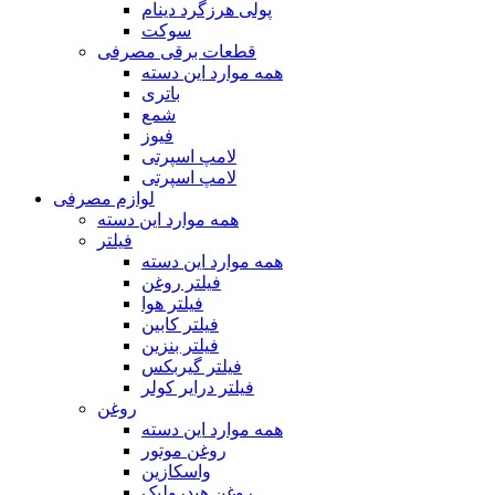
پولی هرزگرد دینام
سوکت
قطعات برقی مصرفی
همه موارد این دسته
باتری
شمع
فیوز
لامپ اسپرتی
لامپ اسپرتی
لوازم مصرفی
همه موارد این دسته
فیلتر
همه موارد این دسته
فیلتر روغن
فیلتر هوا
فیلتر کابین
فیلتر بنزین
فیلتر گیربکس
فیلتر درایر کولر
روغن
همه موارد این دسته
روغن موتور
واسکازین
روغن هیدرولیک