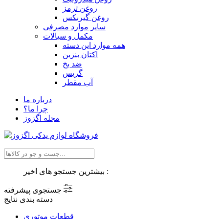
روغن ترمز
روغن گیربکس
سایر موارد مصرفی
مکمل و سیالات
همه موارد این دسته
اکتان بنزین
ضد یخ
گریس
آب مقطر
درباره ما
چرا ما؟
مجله اگزوز
بیشترین جستجو های اخیر :
جستجوی پیشرفته
دسته بندی نتایج
قطعات موتوری