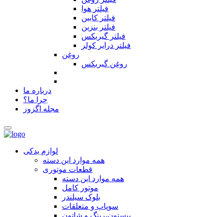
فیلتر هوا
فیلتر کابین
فیلتر بنزین
فیلتر گیربکس
فیلتر درایر کولر
روغن
روغن گیربکس
درباره ما
چرا ما؟
مجله اگزوز
لوازم یدکی
همه موارد این دسته
قطعات موتوری
همه موارد این دسته
موتور کامل
بلوک سیلندر
سوپاپ و متعلقات
پیستون،رینگ و شاتون