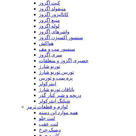
کیت اگزوز
منیفولد اگزوز
کاتالیزور اگزوز
منبع اگزوز
لوله اگزوز
واشر‌های اگزوز
سنسور اکسیژن اگزوز
هواکش
سنسور مپ و مف
سری اگزوز
حصیری اگزوز و متعلقات
توربو شارژ
توربین توربو شارژ
پره پمپ و توربین
اینترکولر
یاتاقان توربو شارژ
دریچه و شیر کنار گذر
شیلنگ اینترکولر
لوازم و قطعات ترمز
همه موارد این دسته
لنت جلو
لنت عقب
دیسک چرخ
کاسه چرخ