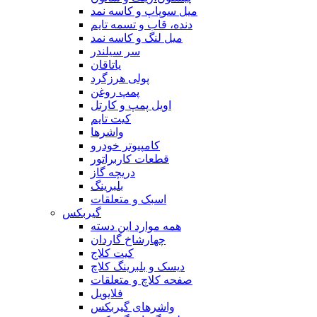
میل سوپاپ و کاسه نمد
دنده، قاب و تسمه تایم
میل لنگ و کاسه نمد
سر سیلندر
یاتاقان
پولی هرزگرد
پمپ روغن
اویل پمپ و کارتل
کیت تایم
واشرها
کامپیوتر خودرو
قطعات کاربراتور
دریچه گاز
بلبرینگ
اسبک و متعلقات
گیربکس
همه موارد این دسته
چهارشاخ گاردان
کیت کلاج
دیسک و بلبرینگ کلاچ
صفحه کلاچ و متعلقات
فلایویل
واشرهای گیربکس