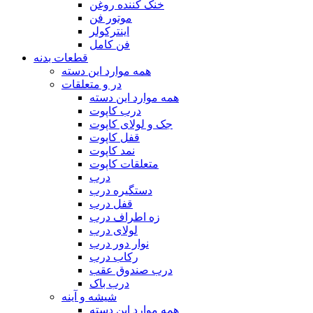
خنک‌ کننده روغن
موتور فن
اینترکولر
فن کامل
قطعات بدنه
همه موارد این دسته
در و متعلقات
همه موارد این دسته
درب کاپوت
جک و لولای کاپوت
قفل کاپوت
نمد کاپوت
متعلقات کاپوت
درب
دستگیره درب
قفل درب
زه اطراف درب
لولای درب
نوار دور درب
رکاب درب
درب صندوق عقب
درب باک
شیشه و آینه
همه موارد این دسته