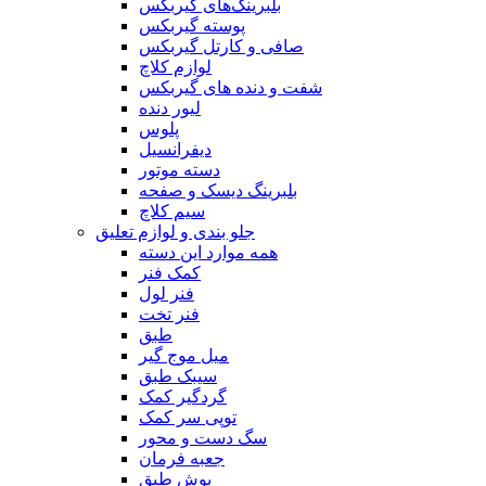
بلبرینگ‌های گیربکس
پوسته گیربکس
صافی و کارتل گیربکس
لوازم کلاچ
شفت و دنده های گیربکس
لیور دنده
پلوس
دیفرانسیل
دسته موتور
بلبرینگ دیسک و صفحه
سیم کلاچ
جلو بندی و لوازم تعلیق
همه موارد این دسته
کمک فنر
فنر لول
فنر تخت
طبق
میل موج گیر
سیبک طبق
گردگیر کمک
توپی سر کمک
سگ دست و محور
جعبه فرمان
بوش طبق