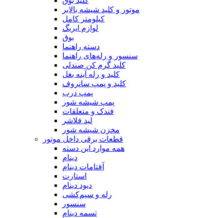
کلید بوق
موتور و کلید شیشه بالابر
کیلومتر کامل
لوازم ایربگ
بوق
دسته راهنما
سنسور و رله‌های راهنما
کلید گرم کن صندلی
کلید و رله آینه بغل
کلید و پمپ سانروف
پمپ درب
پمپ شیشه شور
فندک و متعلقات
لید فلاشر
مخزن شیشه شور
قطعات برقی داخل موتور
همه موارد این دسته
دینام
آفتامات دینام
استارت
دیود دینام
رله و سیم‌کشی
سنسور
تسمه‌‌ دینام