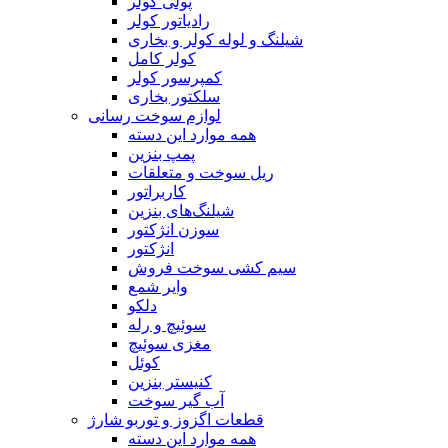
پولی کولر
رادیاتور کولر
شیلنگ‌ و لوله کولر و بخاری
کولر کامل
کمپرسور کولر
سلکتور بخاری
لوازم سوخت رسانی
همه موارد این دسته
پمپ بنزین
ریل سوخت و متعلقات
کاربراتور
شیلنگ‌های بنزین
سوزن انژکتور
انژکتور
سیم کشی سوخت فروش
وایر شمع
دلکو
سوئیچ و رله
مغزی سوئیچ
کوئل
کنیستر بنزین
آب گیر سوخت
قطعات اگزوز و توربو شارژ
همه موارد این دسته