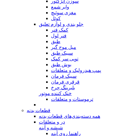
سوزن انژکتور
وایر شمع
مغزی سوئیچ
کوئل
جلو بندی و لوازم تعلیق
کمک فنر
فنر لول
طبق
میل موج گیر
سیبک طبق
توپی سر کمک
بوش طبق
پمپ هیدرولیک و متعلقات
سیبک فرمان
قرقری فرمان
بلبرینگ چرخ
خنک کننده موتور
ترموستات و متعلقات
قطعات بدنه
همه دسته‌بندی‌های قطعات بدنه
در و متعلقات
شیشه و آینه
راهنما روی آینه