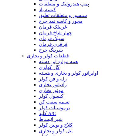
پمپ هیدرولیک و متعلقات
کیسه باد
سنسور و متعلقات تعلیق
محور و کاسه نمد چرخ
غربیلک فرمان
چهار شاخ فرمان
سیبک فرمان
قرقری فرمان
بلبرینگ چرخ
قطعات کولر و بخاری
همه موارد این دسته
گاز کولری
اواپراتور کولر و بخاری و هسته
رله و فن کولر
رادیاتور بخاری
موتور بخاری
کپسول کولر
تسمه سفت کن
ترموستات کولر
کلید A/C
شیر انبساط
کلاچ و بوبین کولر
پنل کولر و بخاری