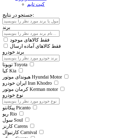
کیت تایم
جستجو در نتایج:
برند
فقط کالاهای موجود
فقط کالاهای آماده ارسال
برند خودرو
تویوتا Toyota
کیا Kia
هیوندای موتور Hyundai Motor
ایران خودرو Iran Khodro
کرمان موتور Kerman motor
نوع خودرو
پیکانتو Picanto
ریو Rio
سول Soul
کارنز Carens
کارنیوال Carnival