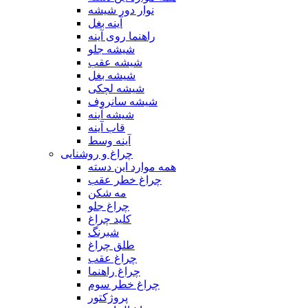
نوار دور شیشه
آینه بغل
راهنما روی آینه
شیشه جلو
شیشه عقب
شیشه بغل
شیشه لچکی
شیشه سانروف
شیشه آینه
قاب آینه
آینه وسط
چراغ و روشنایی
همه موارد این دسته
چراغ خطر عقب
مه شکن
چراغ جلو
کلید چراغ
شبرنگ
طلق چراغ
چراغ عقب
چراغ راهنما
چراغ خطر سوم
پروژکتور