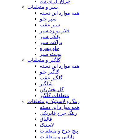
چراغ ال ای دی
سپر و متعلقات
همه موارد این دسته
سپر جلو
سپر عقب
فلاپ و زه سپر
پفکی سپر
براکت سپر
جلو پنجره
پوسته سپر
گلگیر و متعلقات
همه موارد این دسته
گلگیر جلو
گلگیر عقب
شلگیر
گل پخش‌کن
متعلقات گلگیر
رینگ و لاسیتیک و متعلقات
همه موارد این دسته
رینگ چرخ فابریکی
قالپاق
لاستیک
پیچ چرخ و متعلقات
زاپاس و متعلقات