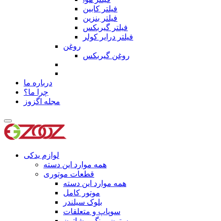
فیلتر کابین
فیلتر بنزین
فیلتر گیربکس
فیلتر درایر کولر
روغن
روغن گیربکس
درباره ما
چرا ما؟
مجله اگزوز
لوازم یدکی
همه موارد این دسته
قطعات موتوری
همه موارد این دسته
موتور کامل
بلوک سیلندر
سوپاپ و متعلقات
پیستون،رینگ و شاتون