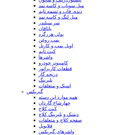
میل سوپاپ و کاسه نمد
دنده، قاب و تسمه تایم
میل لنگ و کاسه نمد
سر سیلندر
یاتاقان
پولی هرزگرد
پمپ روغن
اویل پمپ و کارتل
کیت تایم
واشرها
کامپیوتر خودرو
قطعات کاربراتور
دریچه گاز
بلبرینگ
اسبک و متعلقات
گیربکس
همه موارد این دسته
چهارشاخ گاردان
کیت کلاج
دیسک و بلبرینگ کلاچ
صفحه کلاچ و متعلقات
فلایویل
واشرهای گیربکس