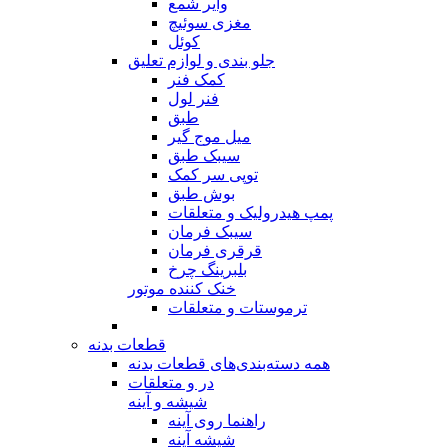
وایر شمع
مغزی سوئیچ
کوئل
جلو بندی و لوازم تعلیق
کمک فنر
فنر لول
طبق
میل موج گیر
سیبک طبق
توپی سر کمک
بوش طبق
پمپ هیدرولیک و متعلقات
سیبک فرمان
قرقری فرمان
بلبرینگ چرخ
خنک کننده موتور
ترموستات و متعلقات
قطعات بدنه
همه دسته‌بندی‌های قطعات بدنه
در و متعلقات
شیشه و آینه
راهنما روی آینه
شیشه آینه