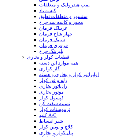
پمپ هیدرولیک و متعلقات
کیسه باد
سنسور و متعلقات تعلیق
محور و کاسه نمد چرخ
غربیلک فرمان
چهار شاخ فرمان
سیبک فرمان
قرقری فرمان
بلبرینگ چرخ
قطعات کولر و بخاری
همه موارد این دسته
گاز کولری
اواپراتور کولر و بخاری و هسته
رله و فن کولر
رادیاتور بخاری
موتور بخاری
کپسول کولر
تسمه سفت کن
ترموستات کولر
کلید A/C
شیر انبساط
کلاچ و بوبین کولر
پنل کولر و بخاری