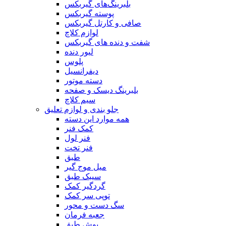
بلبرینگ‌های گیربکس
پوسته گیربکس
صافی و کارتل گیربکس
لوازم کلاچ
شفت و دنده های گیربکس
لیور دنده
پلوس
دیفرانسیل
دسته موتور
بلبرینگ دیسک و صفحه
سیم کلاچ
جلو بندی و لوازم تعلیق
همه موارد این دسته
کمک فنر
فنر لول
فنر تخت
طبق
میل موج گیر
سیبک طبق
گردگیر کمک
توپی سر کمک
سگ دست و محور
جعبه فرمان
بوش طبق