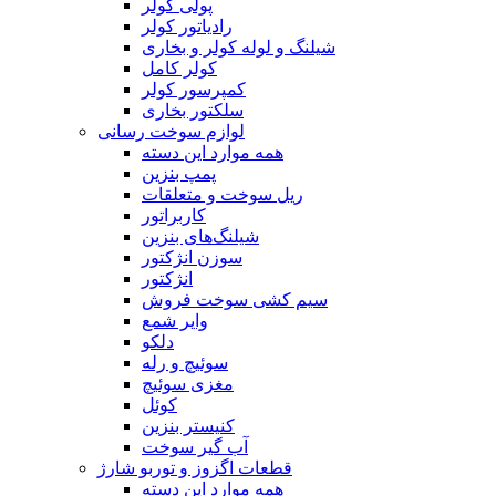
پولی کولر
رادیاتور کولر
شیلنگ‌ و لوله کولر و بخاری
کولر کامل
کمپرسور کولر
سلکتور بخاری
لوازم سوخت رسانی
همه موارد این دسته
پمپ بنزین
ریل سوخت و متعلقات
کاربراتور
شیلنگ‌های بنزین
سوزن انژکتور
انژکتور
سیم کشی سوخت فروش
وایر شمع
دلکو
سوئیچ و رله
مغزی سوئیچ
کوئل
کنیستر بنزین
آب گیر سوخت
قطعات اگزوز و توربو شارژ
همه موارد این دسته